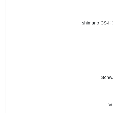
shimano CS-HG
Schwa
Ve