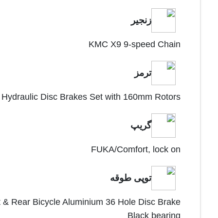
زنجیر
KMC X9 9-speed Chain
ترمز
ydraulic Disc Brakes Set with 160mm Rotors
گریپ
FUKA/Comfort, lock on
توپی طوقه
 Rear Bicycle Aluminium 36 Hole Disc Brake
Black bearing