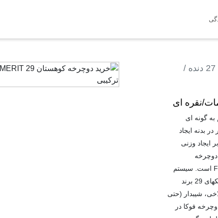
دگی
27 دنده
/
FUKA MERIT 2 - نیلی مات/نقره ای
به گونه ای
ر بدنه ایجاد
 علاوه بر ایجاد وزنی
دوچرخه
آلومینیومی MERIT 29 ، یکی از محصولات بی نظیر برند معتبر FUKA است. سیستم
دنده 3 به 9 شیمانو Alivio SL ، ترمز دیسکی شیمانو MT200 و لاستیک­های 29 برند
خی، شیب­دار (حتی
ظیر دوچرخه فوکا در