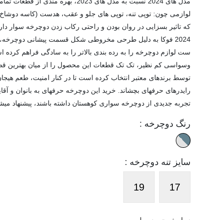
مدل های 2024 نسبت به مدل های 2023، بهره مندی از 
لوازمی چون: توپی تنه، توپی های جلو و عقب، هدست (کاسه دوشاخ) 
که تاثیر بسزایی در روان بودن و راحتی رکاب زدن دوچرخه سوار دار
2024 فوکا به دلیل طرحی مخروطی شکل قسمت پیشانی دوچرخه، 
ست لوازم دوچرخه را به رده بندی بالاتر را به سادگی فراهم کرده اس
وسواسی کم نظیر، تک تک قطعات این محصول را از میان بهترین قط
توسط برندهای معتبر انتخاب کرده است تا در کنار امنیت، طعم هیجان
رایدرهای حرفه­ای بچشاند. خرید این دوچرخه حرفه­ای به بانوان و آقایا
تجربه جدیدی از دوچرخه­ سواری کوهستان داشته باشند، پیشنهاد می­ش
رنگ دوچرخه :
سایز تنه دوچرخه :
19
17