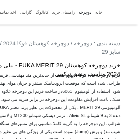
خانه
دوچرخه
راهنمای خرید
کاتالوگ
گارانتی
اخذ نماین
دسته بندی
:
دوچرخه
/
دوچرخه کوهستان فوکا 2024
/
سایز 29
خرید دوچرخه کوهستان 9
2024 مناسب مسیر ترکیبی
فریم دوچرخه های فوکا با بهره مندی از جدیدترین متد مهندسی فریم 
طراحی شده است که موقعیت ایرودینامیک بیشتر و جریان هوای بهتر د
شود. استفاده از آلومینیوم 6061در ساخت فریم این دوچرخه
سبک، باعث افزایش مقاومت این دوچرخه در برابر ضربه می شود. 
شوالب، این دوچرخه را به گزینه کاملا مناسبی برای مسیرهای سنگلا
شیب تند) و پرش (Jump) نموده است.یکی از ویژگی های بی ن