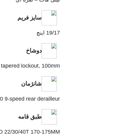
سایز فریم
19/17 اینچ
دوشاخ
 tapered lockout, 100mm
شانژمان
 9-speed rear derailleur
طبق قامه
O 22/30/40T 170-175MM